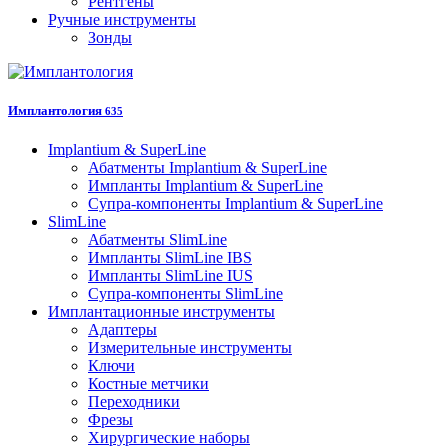
Рентгены
Ручные инструменты
Зонды
Имплантология
635
Implantium & SuperLine
Абатменты Implantium & SuperLine
Импланты Implantium & SuperLine
Супра-компоненты Implantium & SuperLine
SlimLine
Абатменты SlimLine
Импланты SlimLine IBS
Импланты SlimLine IUS
Супра-компоненты SlimLine
Имплантационные инструменты
Адаптеры
Измерительные инструменты
Ключи
Костные метчики
Переходники
Фрезы
Хирургические наборы